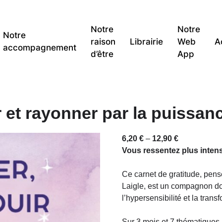
Notre
Notre
Notre
raison
Librairie
Web
A
accompagnement
d’être
App
 et rayonner par la puissanc
6,20
€
–
12,90
€
Vous ressentez plus inten
Ce carnet de gratitude, pen
Laigle, est un compagnon dou
l’hypersensibilité et la tran
Sur 3 mois et 7 thématiques (