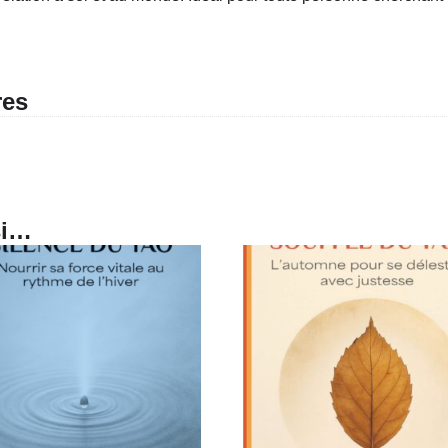
res
si…