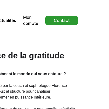
Mon
ctualités
Contact
compte
e de la gratitude
sément le monde qui vous entoure ?
sé par la coach et sophrologue Florence
x et structuré pour canaliser
sformer en puissance intérieure.
amour de soi, valeur personnelle, créativité,