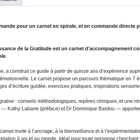
mande pour un carnet en spirale, et en commande directe p
puissance de la Gratitude est un carnet d’accompagnement 
le.
ue, a construit ce guide à partir de quinze ans d’expérience aup
e émotionnelle. Le carnet propose un parcours thématique en 7 é
ges d’écriture guidée, exercices pratiques, inspirations sensoriel
grative : conseils méthodologiques, repères cliniques, et une m
ts — Kathy Labarre (préface) et Dr Dominique Bardou — apportent
 carnet invite à l’ancrage, à la bienveillance et à l’expérimenta
lation à soi et au monde. Idéal pour toute personne cherchant 