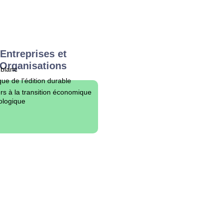
Entreprises et
Organisations
 blanc
ue de l’édition durable
ers à la transition économique
ologique