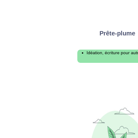
Prête-plume
Idéation, écriture pour aut