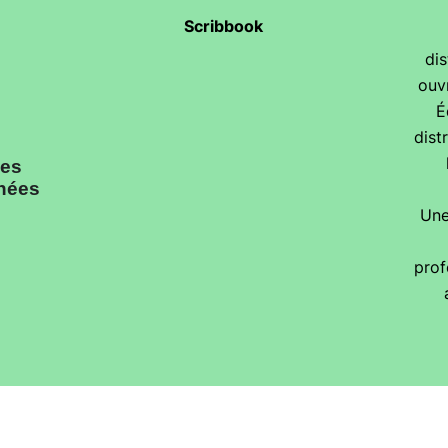
Scribbook
dis
ouv
É
dist
les
nnées
Une
prof