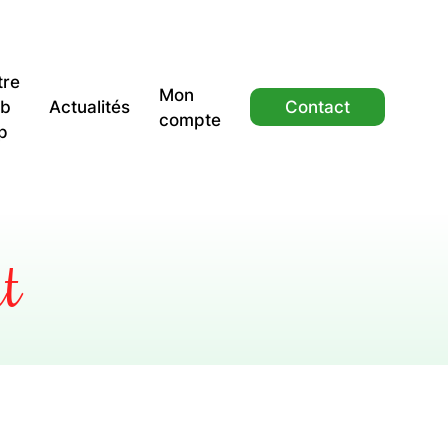
tre
Mon
b
Actualités
Contact
compte
p
t